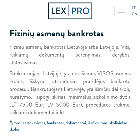
LT
EN
Fizinių asmenų bankrotas
Fizinių asmenų bankrotas Lietuvoje arba Latvijoje. Visų
reikiamų dokumentų parengimas, derybos,
atstovavimas.
Bankrutuojant Latvijoje, yra nurašomos VISOS asmens
skolos, išskyrus atsiradusias prasidėjus bankroto
procesui. Bankrutuojant Lietuvoje, yra išimčių dėl skolų
nurašymo. Taipogi, skiriasi minimalus įsiskolinimo dydis
(LT 7500 Eur, LV 5000 Eur), procedūros trukmė,
teikiami dokumentai ir kt.
Žymos:
atstovavimas
,
bankrotas
,
dokumentai
,
išieškojimas
,
skolininkas
,
skolos