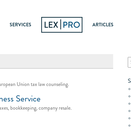
SERVICES
ARTICLES
S
ropean Union tax law counseling.
ness Service
 taxes, bookkeeping, company resale.