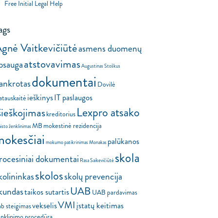
Free Initial Legal Help
ags
gnė Vaitkevičiūtė
asmens duomenų
atstovavimas
psauga
Augustinas Stoškus
dokumentai
ankrotas
Dovilė
ieškinys
IT paslaugos
atauskaitė
Lexpro atsako
šieškojimas
kreditorius
MB
mokestinė rezidencija
isto ženklinimas
mokesčiai
palūkanos
mokumo patikrinimas
Monakas
skola
rocesiniai dokumentai
Rasa Saikevičiūtė
skolos
kolininkas
skolų prevencija
UAB
kundas
taikos sutartis
UAB pardavimas
VMI
vekselis
įstatų keitimas
ab steigimas
enklinimo procedūra